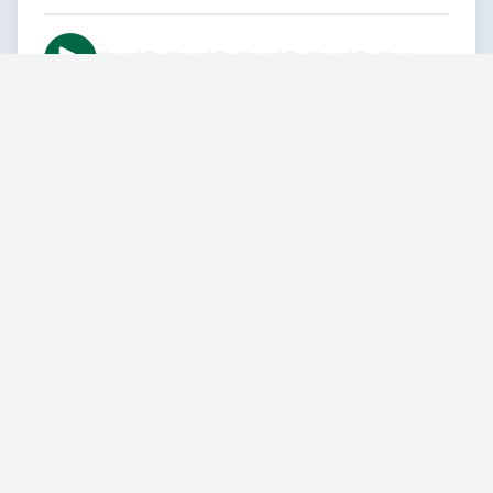
00:25
bgd88
2026-08-02
00:31
BGD88
2026-08-02
00:31