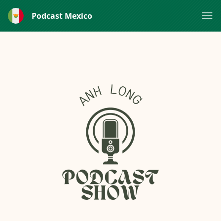
Podcast Mexico