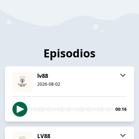
Episodios
lv88
2026-08-02
00:16
LV88