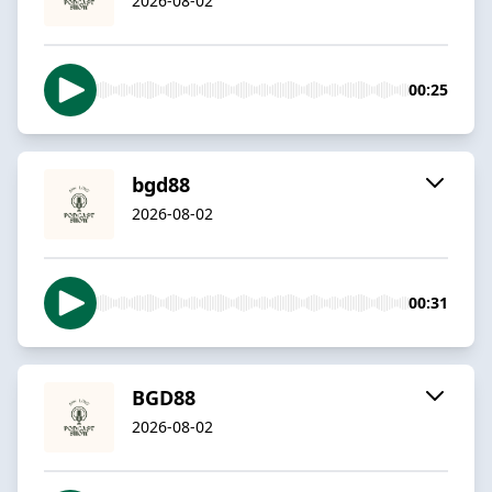
2026-08-02
00:25
bgd88
2026-08-02
00:31
BGD88
2026-08-02