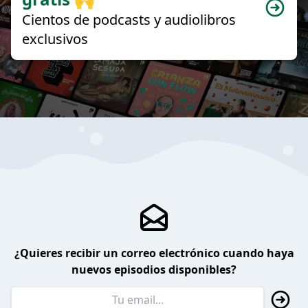
Cientos de podcasts y audiolibros
exclusivos
¿Quieres recibir un correo electrónico cuando haya
nuevos episodios disponibles?