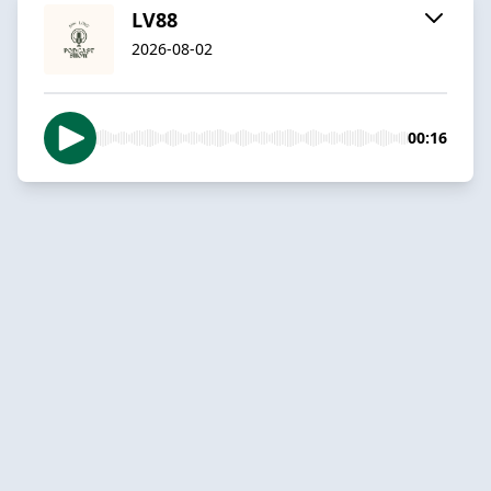
LV88
2026-08-02
00:16