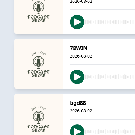
2026-08-02
78WIN
2026-08-02
bgd88
2026-08-02