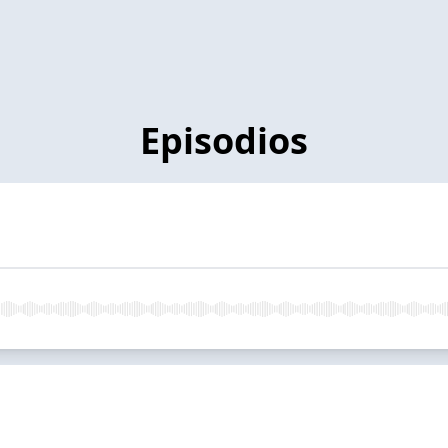
Episodios