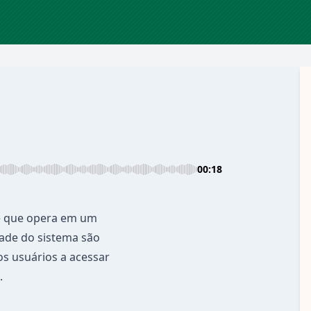
00:18
e que opera em um
idade do sistema são
s usuários a acessar
.