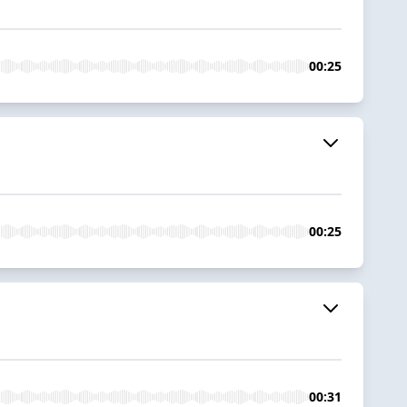
00:25
00:25
00:31