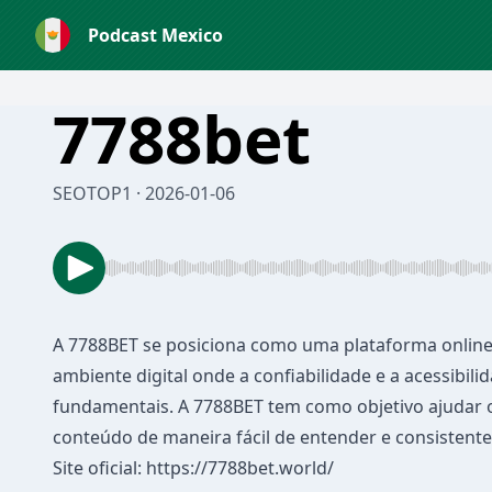
Podcast Mexico
7788bet
SEOTOP1 · 2026-01-06
A
7788BET
se posiciona como uma plataforma onlin
ambiente digital onde a confiabilidade e a acessibil
fundamentais. A 7788BET tem como objetivo ajudar o
conteúdo de maneira fácil de entender e consistente
Site oficial:
https://7788bet.world/