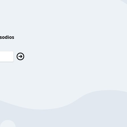
isodios