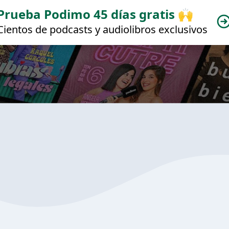
Prueba Podimo 45 días gratis 🙌
Cientos de podcasts y audiolibros exclusivos