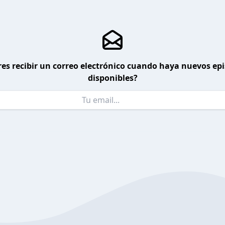
es recibir un correo electrónico cuando haya nuevos ep
disponibles?