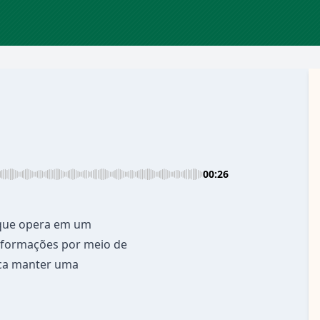
00:26
 que opera em um
informações por meio de
sca manter uma