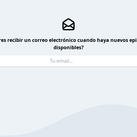
es recibir un correo electrónico cuando haya nuevos ep
disponibles?