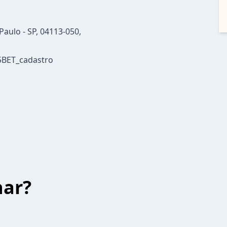
Paulo - SP, 04113-050,
5BET_cadastro
har?