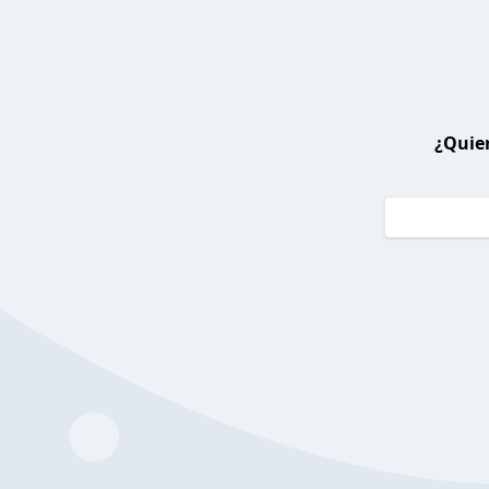
¿Quier