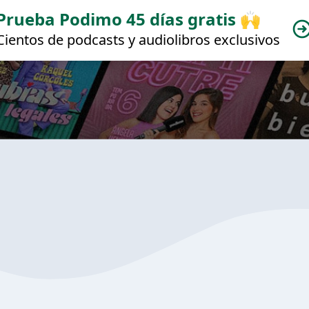
Prueba Podimo 45 días gratis 🙌
Cientos de podcasts y audiolibros exclusivos