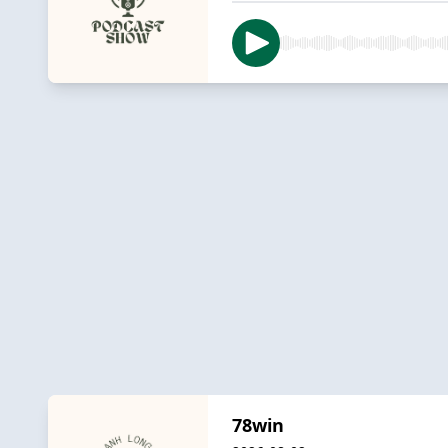
78win