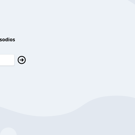
isodios