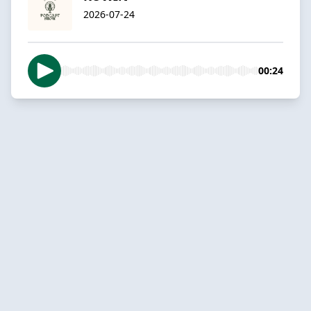
2026-07-24
00:24