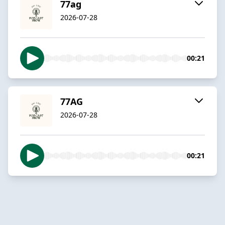
77ag
2026-07-28
00:21
77AG
2026-07-28
00:21