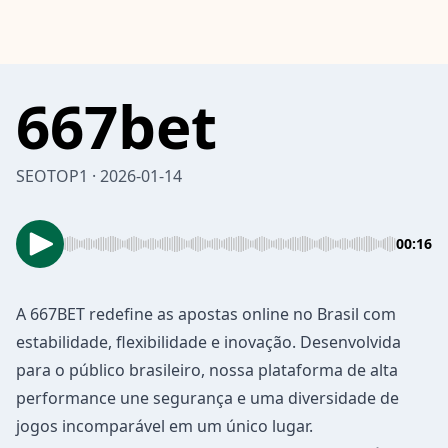
667bet
SEOTOP1 · 2026-01-14
00:16
A
667BET
redefine as apostas online no Brasil com
estabilidade, flexibilidade e inovação. Desenvolvida
para o público brasileiro, nossa plataforma de alta
performance une segurança e uma diversidade de
jogos incomparável em um único lugar.