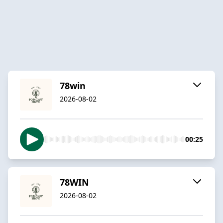
78win
2026-08-02
00:25
78WIN
2026-08-02