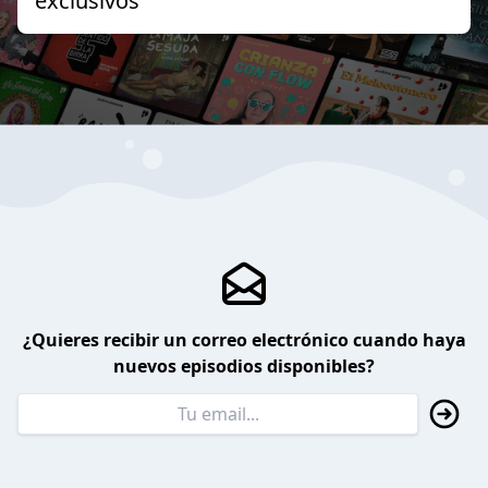
exclusivos
¿Quieres recibir un correo electrónico cuando haya
nuevos episodios disponibles?