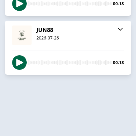
00:18
JUN88
2026-07-26
00:18