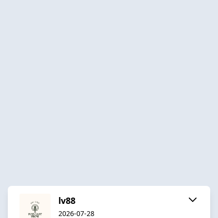
lv88
2026-07-28