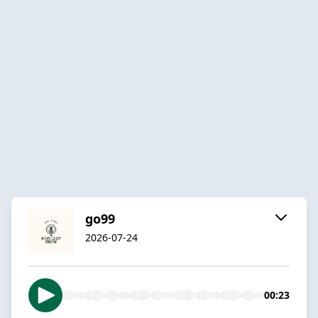
go99
2026-07-24
00:23