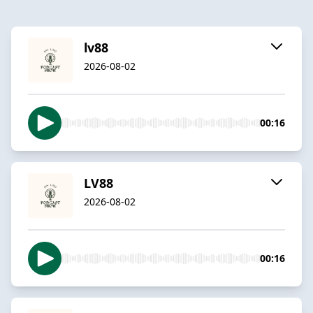
lv88
2026-08-02
00:16
LV88
2026-08-02
00:16