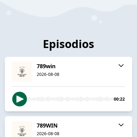
Episodios
789win
2026-08-08
00:22
789WIN
2026-08-08