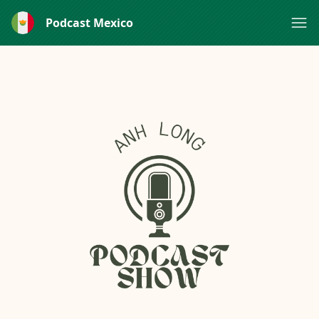
Podcast Mexico