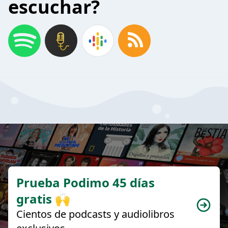
escuchar?
Prueba Podimo 45 días
gratis 🙌
Cientos de podcasts y audiolibros