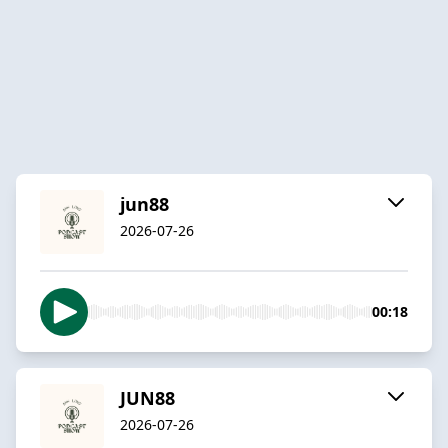
jun88
2026-07-26
00:18
JUN88
2026-07-26