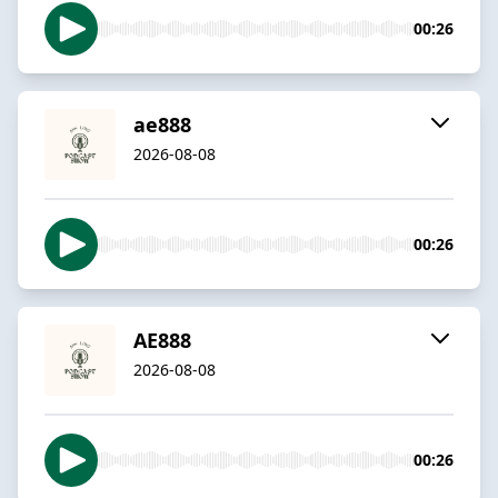
00:26
ae888
2026-08-08
00:26
AE888
2026-08-08
00:26