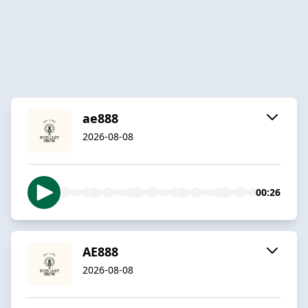
ae888
2026-08-08
00:26
AE888
2026-08-08