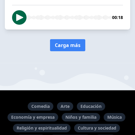
00:18
Carga más
Comedia
Arte
Educación
Economía y empresa
Niños y familia
Música
Religión y espiritualidad
Cultura y sociedad