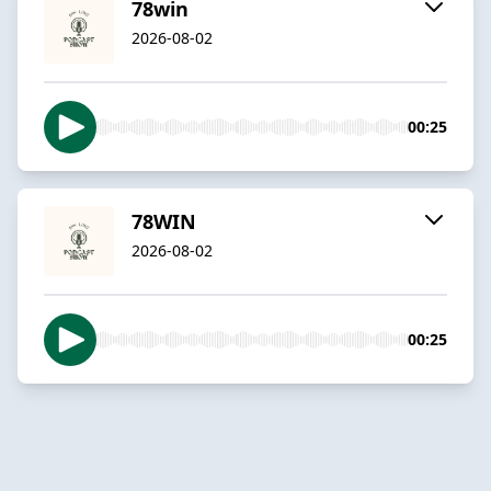
78win
2026-08-02
00:25
78WIN
2026-08-02
00:25