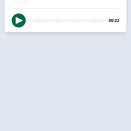
00:22