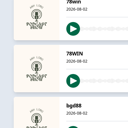
78win
2026-08-02
78WIN
2026-08-02
bgd88
2026-08-02