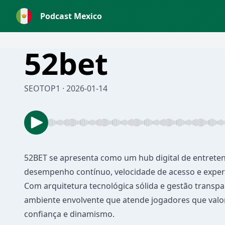
Podcast Mexico
52bet
SEOTOP1 · 2026-01-14
52BET
se apresenta como um hub digital de entrete
desempenho contínuo, velocidade de acesso e experi
Com arquitetura tecnológica sólida e gestão transpa
ambiente envolvente que atende jogadores que valo
confiança e dinamismo.