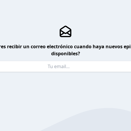
es recibir un correo electrónico cuando haya nuevos ep
disponibles?