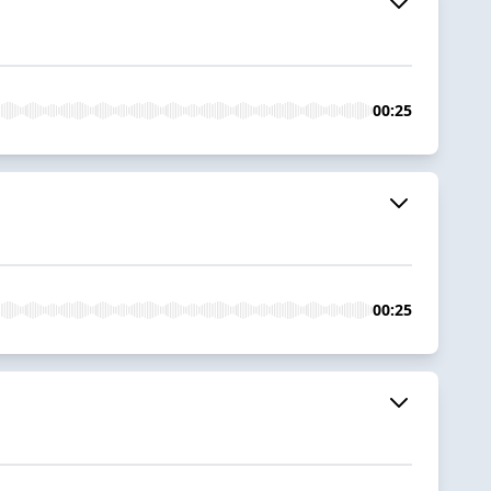
00:25
00:25