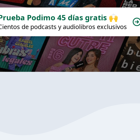
Prueba Podimo 45 días gratis 🙌
Cientos de podcasts y audiolibros exclusivos