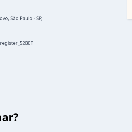
ovo, São Paulo - SP,
register_52BET
har?