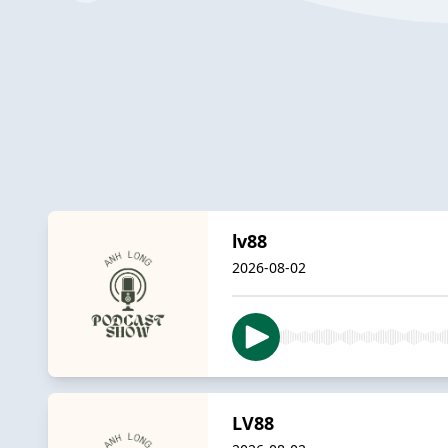
lv88
2026-08-02
LV88