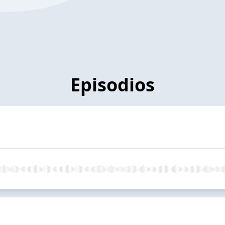
Episodios