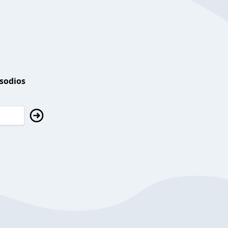
isodios