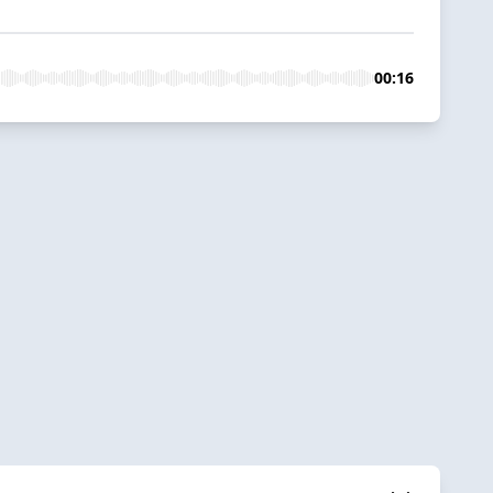
00:16