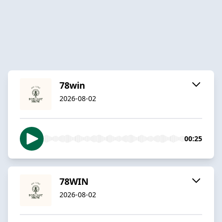
78win
2026-08-02
00:25
78WIN
2026-08-02