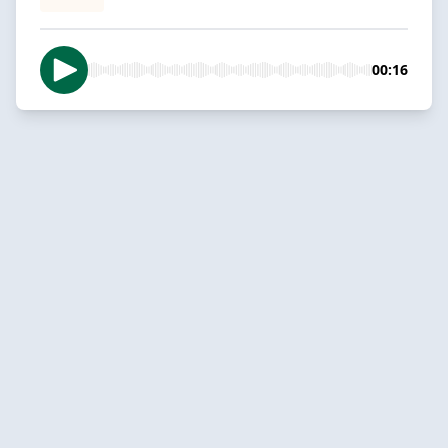
00:16