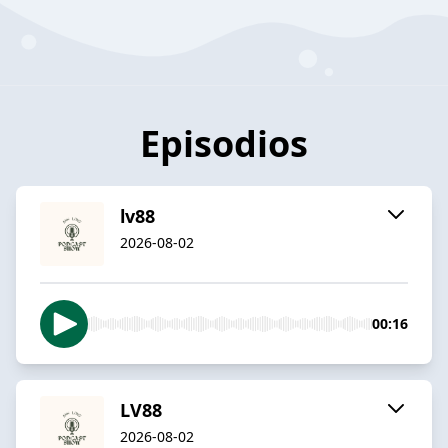
Episodios
lv88
2026-08-02
00:16
LV88
2026-08-02