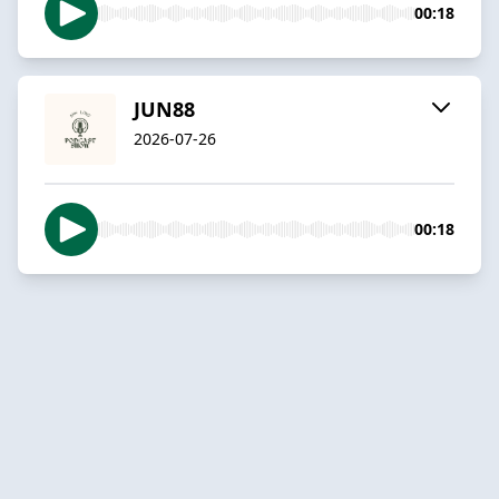
00:18
JUN88
2026-07-26
00:18