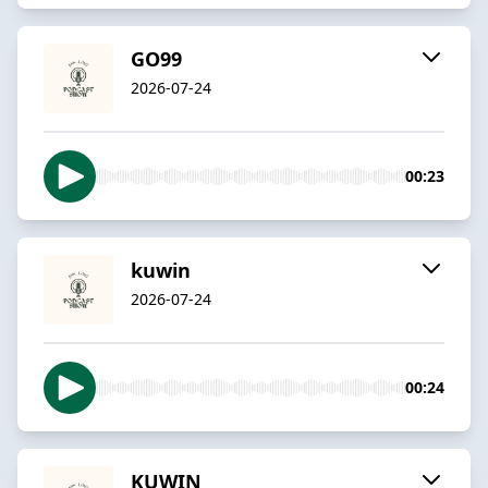
GO99
2026-07-24
00:23
kuwin
2026-07-24
00:24
KUWIN