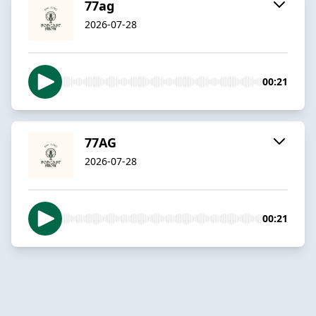
77ag
2026-07-28
00:21
77AG
2026-07-28
00:21