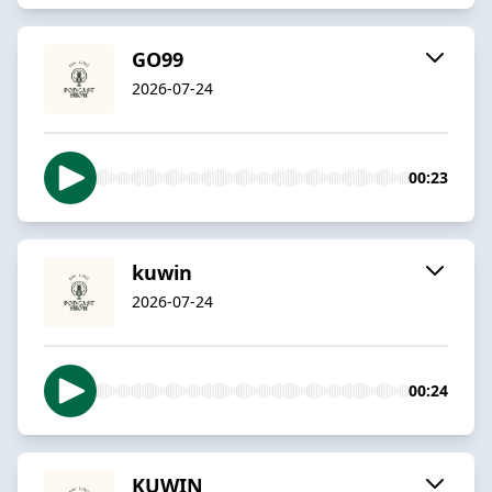
GO99
2026-07-24
00:23
kuwin
2026-07-24
00:24
KUWIN