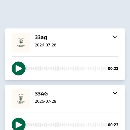
33ag
2026-07-28
00:23
33AG
2026-07-28
00:23