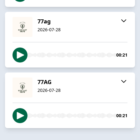
77ag
2026-07-28
00:21
77AG
2026-07-28
00:21