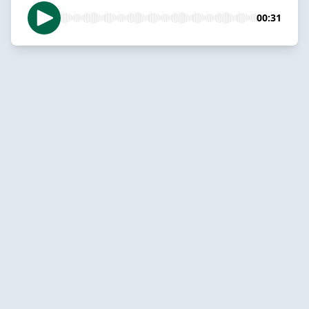
00:31