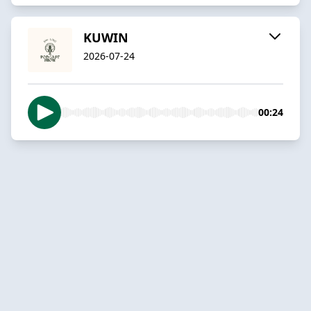
KUWIN
2026-07-24
00:24