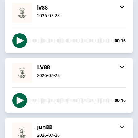
lv88
2026-07-28
00:16
LV88
2026-07-28
00:16
jun88
2026-07-26