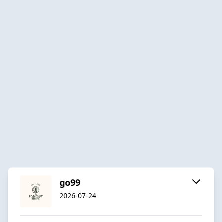
go99
2026-07-24