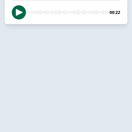
00:22