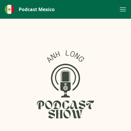
Podcast Mexico