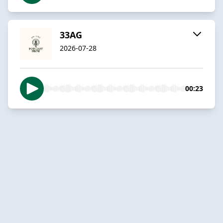
33AG
2026-07-28
00:23