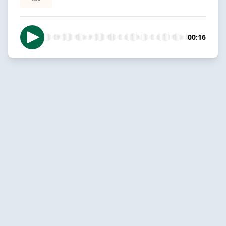
00:16