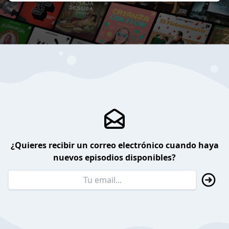
¿Quieres recibir un correo electrónico cuando haya
nuevos episodios disponibles?