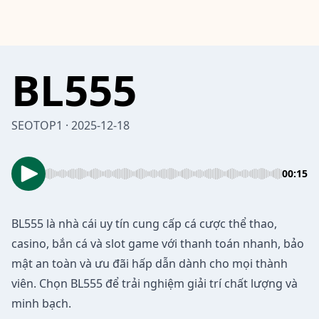
⁠BL555
SEOTOP1 · 2025-12-18
00:15
BL555
là nhà cái uy tín cung cấp cá cược thể thao,
casino, bắn cá và slot game với thanh toán nhanh, bảo
mật an toàn và ưu đãi hấp dẫn dành cho mọi thành
viên. Chọn BL555 để trải nghiệm giải trí chất lượng và
minh bạch.