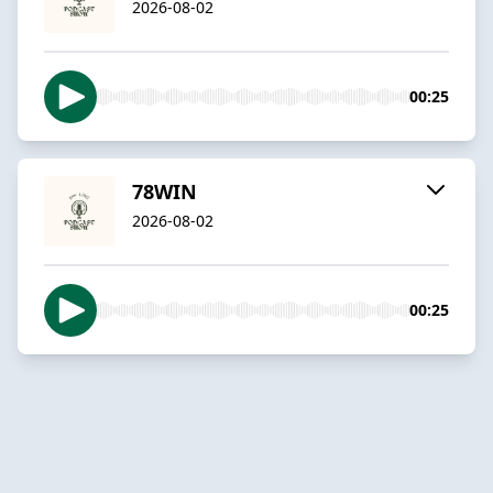
2026-08-02
00:25
78WIN
2026-08-02
00:25