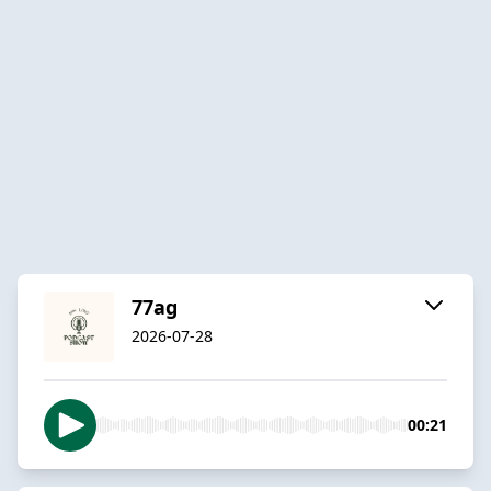
77ag
2026-07-28
00:21