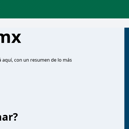
 mx
á aquí, con un resumen de lo más
har?