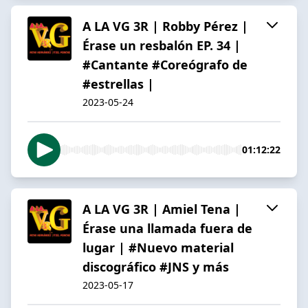
A LA VG 3R | Robby Pérez |
Érase un resbalón EP. 34 |
#Cantante #Coreógrafo de
#estrellas |
2023-05-24
01:12:22
A LA VG 3R | Amiel Tena |
Érase una llamada fuera de
lugar | #Nuevo material
discográfico #JNS y más
2023-05-17