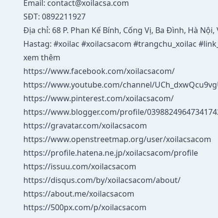
Email: contact@xoilacsa.com
SĐT: 0892211927
Địa chỉ: 68 P. Phan Kế Bính, Cống Vị, Ba Đình, Hà Nội,
Hastag: #xoilac #xoilacsacom #trangchu_xoilac #link
xem thêm
https://www.facebook.com/xoilacsacom/
https://www.youtube.com/channel/UCh_dxwQcu9v
https://www.pinterest.com/xoilacsacom/
https://www.blogger.com/profile/039882496473417
https://gravatar.com/xoilacsacom
https://www.openstreetmap.org/user/xoilacsacom
https://profile.hatena.ne.jp/xoilacsacom/profile
https://issuu.com/xoilacsacom
https://disqus.com/by/xoilacsacom/about/
https://about.me/xoilacsacom
https://500px.com/p/xoilacsacom