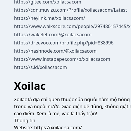
https://gitee.com/xoilacsacom
https://cdn.muvizu.com/Profile/xoilacsacom/Latest
https://heylink.me/xoilacsacom/
https://www.walkscore.com/people/297480157445/x
https://wakelet.com/@xoilacsacom
https://dreevoo.com/profile.php?pid=838996
https://hashnode.com/@xoilacsacom
https://www.instapaper.com/p/xoilacsacom
https://s.id/xoilacsacom
Xoilac
Xoilac
là địa chỉ quen thuộc của người hâm mộ bóng đ
trong và ngoài nước. Giao diện dễ dùng, không giật l
cao điểm. Xem là mê, vào là thấy trận!
Thông tin:
Website:
https://xoilac.sa.com/