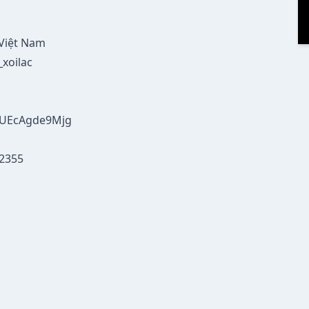
 Việt Nam
_xoilac
gUEcAgde9Mjg
42355