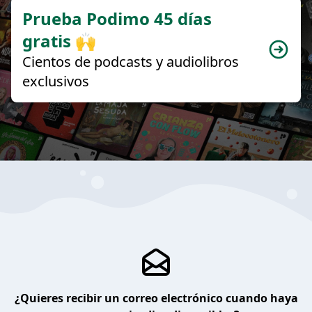
Prueba Podimo 45 días
gratis 🙌
Cientos de podcasts y audiolibros
exclusivos
¿Quieres recibir un correo electrónico cuando haya