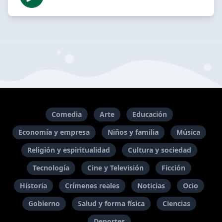
Comedia
Arte
Educación
Economía y empresa
Niños y familia
Música
Religión y espiritualidad
Cultura y sociedad
Tecnología
Cine y Televisión
Ficción
Historia
Crímenes reales
Noticias
Ocio
Gobierno
Salud y forma física
Ciencias
Deportes