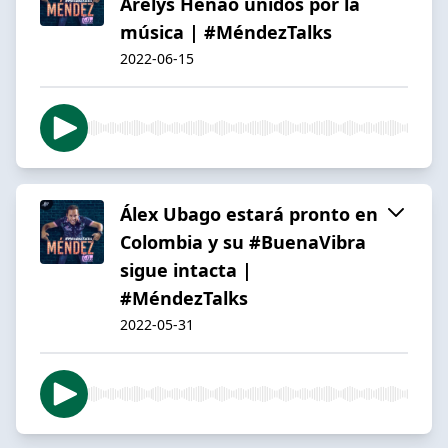
Arelys Henao unidos por la
música | #MéndezTalks
2022-06-15
Álex Ubago estará pronto en
Colombia y su #BuenaVibra
sigue intacta |
#MéndezTalks
2022-05-31