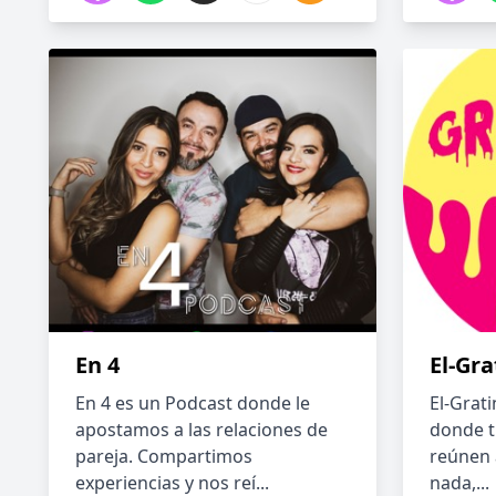
En 4
El-Gr
En 4 es un Podcast donde le
El-Grat
apostamos a las relaciones de
donde t
pareja. Compartimos
reúnen 
experiencias y nos reí...
nada,...