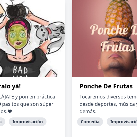
alo yá!
Ponche De Frutas
LÁJATE y pon en práctica
Tocaremos diversos tem
0 pasitos que son súper
desde deportes, música 
imos.♥
demás.
a
Improvisación
Comedia
Improvisaci