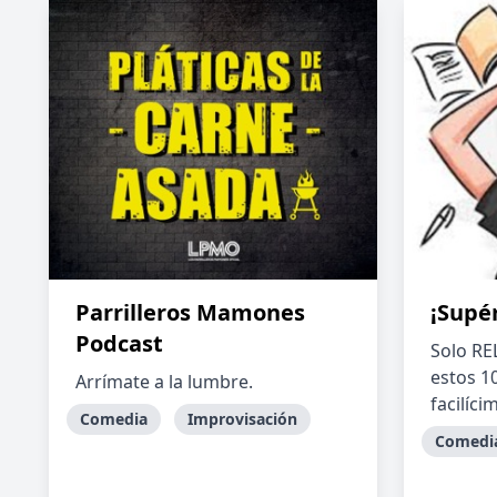
Parrilleros Mamones
¡Supér
Podcast
Solo RE
estos 1
Arrímate a la lumbre.
facilíc
Comedia
Improvisación
Comedi