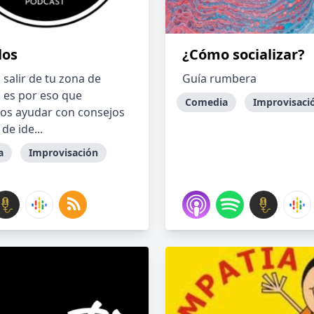
los
¿Cómo socializar?
il salir de tu zona de
Guía rumbera
, es por eso que
Comedia
Improvisaci
s ayudar con consejos
 de ide...
a
Improvisación