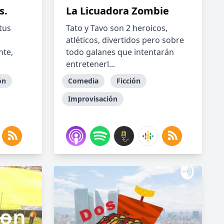
s.
La Licuadora Zombie
tus
Tato y Tavo son 2 heroicos,
atléticos, divertidos pero sobre
nte,
todo galanes que intentarán
entretenerl...
ón
Comedia
Ficción
Improvisación