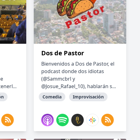
Dos de Pastor
Bienvenidos a Dos de Pastor, el
podcast donde dos idiotas
me
(@Sammcbrl y
enerl...
@Josue_Rafael_10), hablarán s...
ón
Comedia
Improvisación