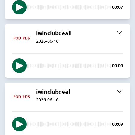
00:07
iwinclubdeall
2026-06-16
00:09
iwinclubdeal
2026-06-16
00:09