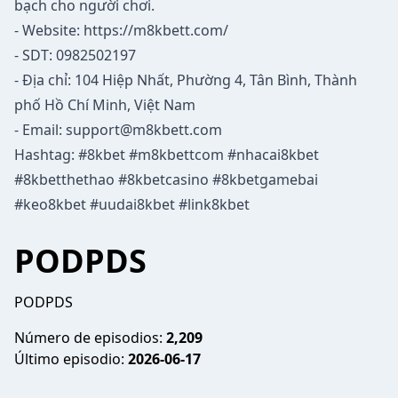
bạch cho người chơi.
- Website:
https://m8kbett.com/
- SDT: 0982502197
- Địa chỉ: 104 Hiệp Nhất, Phường 4, Tân Bình, Thành
phố Hồ Chí Minh, Việt Nam
- Email: support@m8kbett.com
Hashtag: #8kbet #m8kbettcom #nhacai8kbet
#8kbetthethao #8kbetcasino #8kbetgamebai
#keo8kbet #uudai8kbet #link8kbet
PODPDS
PODPDS
Número de episodios:
2,209
Último episodio:
2026-06-17