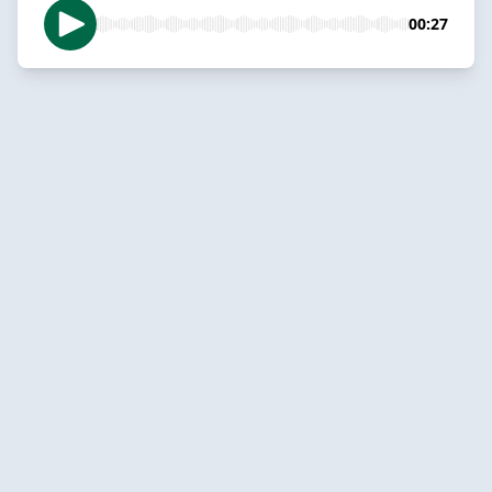
00:27