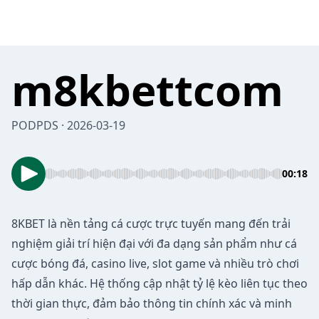
m8kbettcom
PODPDS · 2026-03-19
00:18
8KBET
là nền tảng cá cược trực tuyến mang đến trải
nghiệm giải trí hiện đại với đa dạng sản phẩm như cá
cược bóng đá, casino live, slot game và nhiều trò chơi
hấp dẫn khác. Hệ thống cập nhật tỷ lệ kèo liên tục theo
thời gian thực, đảm bảo thông tin chính xác và minh