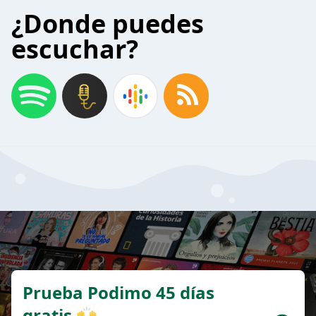
¿Donde puedes
escuchar?
Prueba Podimo 45 días
gratis 🙌