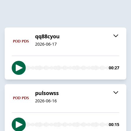
qq88cyou
2026-06-17
00:27
pulsowss
2026-06-16
00:15