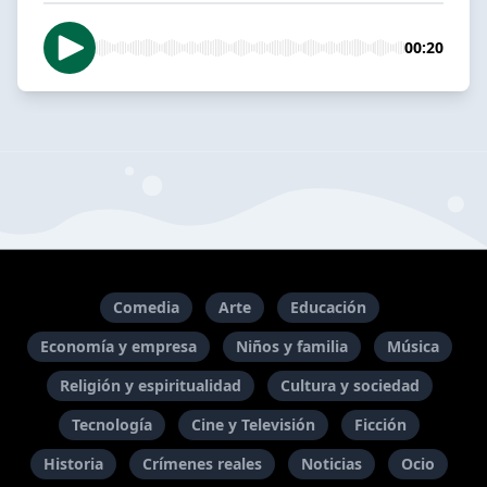
00:20
Comedia
Arte
Educación
Economía y empresa
Niños y familia
Música
Religión y espiritualidad
Cultura y sociedad
Tecnología
Cine y Televisión
Ficción
Historia
Crímenes reales
Noticias
Ocio