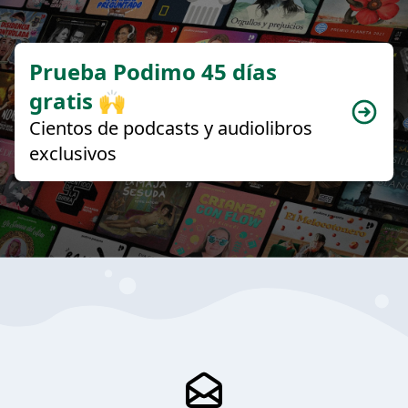
Prueba Podimo 45 días
gratis 🙌
Cientos de podcasts y audiolibros
exclusivos