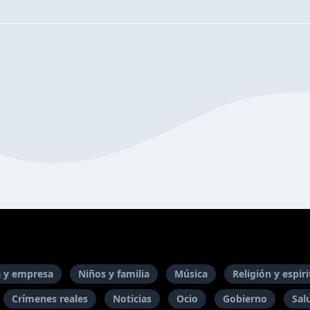
 y empresa
Niños y familia
Música
Religión y espir
Crímenes reales
Noticias
Ocio
Gobierno
Sal