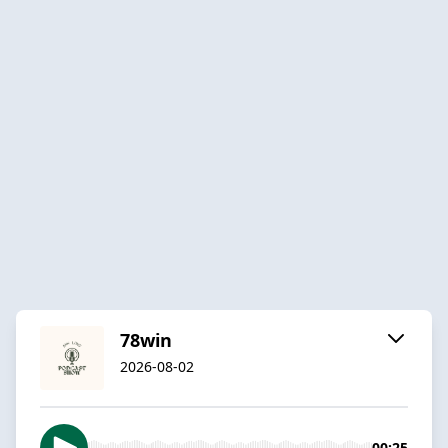
78win
2026-08-02
00:25