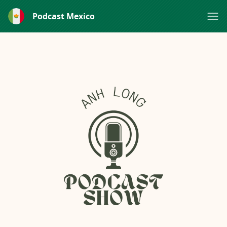
Podcast Mexico