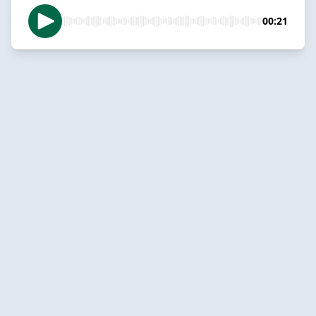
00:21