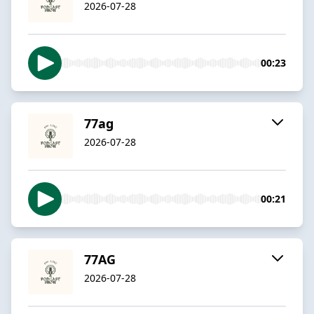
2026-07-28
00:23
77ag
2026-07-28
00:21
77AG
2026-07-28