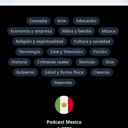
Comedia
Arte
Educación
Economía y empresa
Niños y familia
Música
Religión y espiritualidad
Cultura y sociedad
Tecnología
Cine y Televisión
Ficción
Historia
Crímenes reales
Noticias
Ocio
Gobierno
Salud y forma física
Ciencias
Deportes
Podcast Mexico