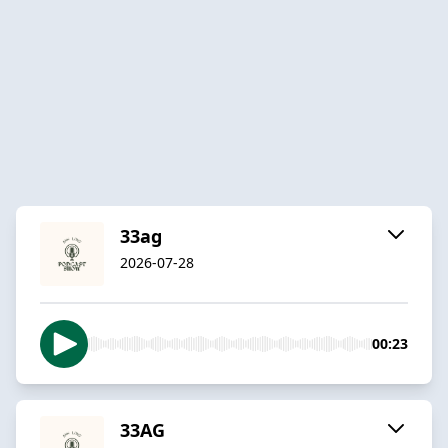
33ag
2026-07-28
00:23
33AG