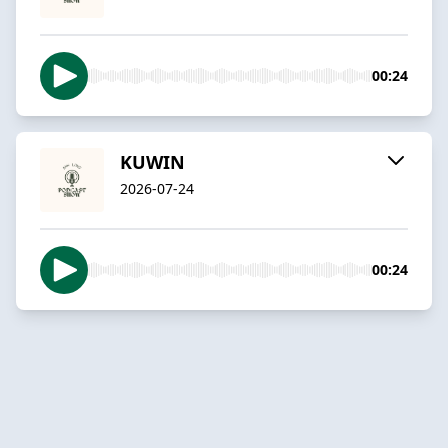
00:24
KUWIN
2026-07-24
00:24