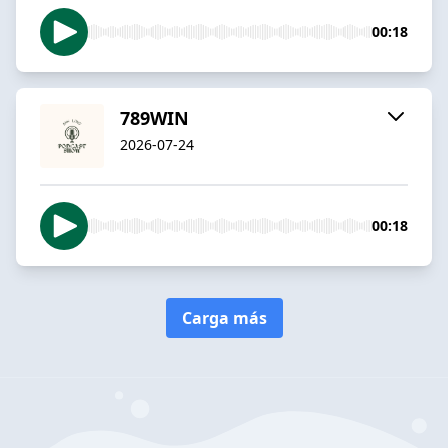
00:18
789WIN
2026-07-24
00:18
Carga más