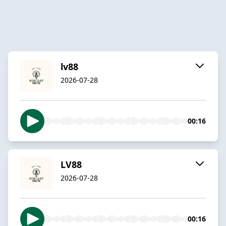
lv88
2026-07-28
00:16
LV88
2026-07-28
00:16